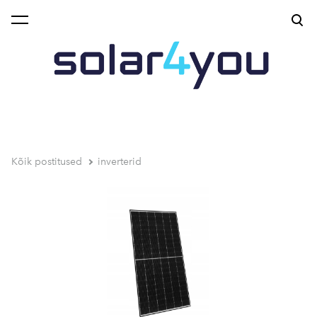
lisati ostukorvi.
Vaata ostukorvi
Kõik postitused
inverterid