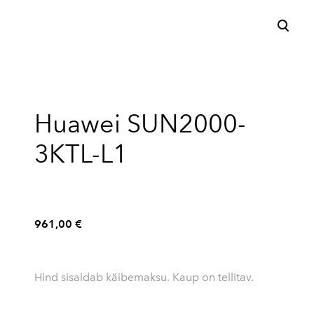
lisati ostukorvi.
Vaata ostukorvi
Huawei SUN2000-
3KTL-L1
961,00 €
Hind sisaldab käibemaksu. Kaup on tellitav.