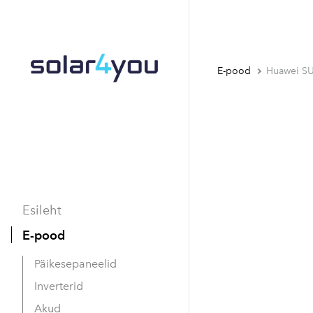
E-pood
Huawei S
Esileht
E-pood
Päikesepaneelid
Inverterid
Akud