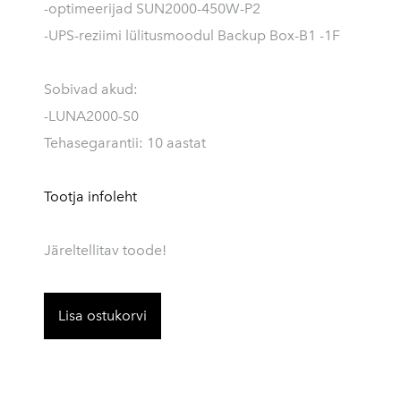
-optimeerijad SUN2000-450W-P2
-UPS-reziimi lülitusmoodul Backup Box-B1 -1F
Sobivad akud:
-LUNA2000-S0
Tehasegarantii: 10 aastat
Tootja infoleht
Järeltellitav toode!
Lisa ostukorvi