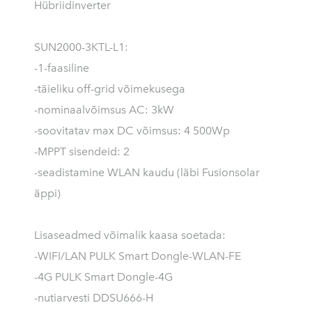
Hübriidinverter
SUN2000-3KTL-L1:
-1-faasiline
-täieliku off-grid võimekusega
-nominaalvõimsus AC: 3kW
-soovitatav max DC võimsus: 4 500Wp
-MPPT sisendeid: 2
-seadistamine WLAN kaudu (läbi Fusionsolar
äppi)
Lisaseadmed võimalik kaasa soetada:
-WIFI/LAN PULK Smart Dongle-WLAN-FE
-4G PULK Smart Dongle-4G
-nutiarvesti DDSU666-H