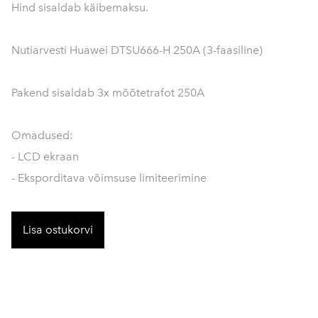
Hind sisaldab käibemaksu.
Nutiarvesti Huawei DTSU666-H 250A (3-faasiline)
Pakend sisaldab 3x mõõtetrafot 250A
Omadused:
- LCD ekraan
- Eksporditava võimsuse limiteerimine
Lisa ostukorvi