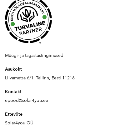
®
Müügi- ja tagastustingimused
Asukoht
Liivametsa 6/1, Tallinn, Eesti 11216
Kontakt
epood@solar4you.ee
Ettevõte
Solar4you OÜ