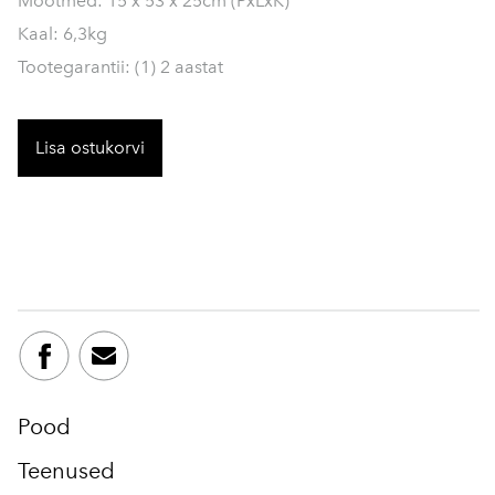
Mõõtmed: 15 x 53 x 25cm (PxLxK)
Kaal: 6,3kg
Tootegarantii: (1) 2 aastat
Lisa ostukorvi
Pood
Teenused