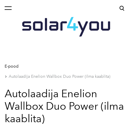
lisati ostukorvi.
Vaata ostukorvi
E-pood
Autolaadija Enelion Wallbox Duo Power (ilma kaablita)
Autolaadija Enelion
Wallbox Duo Power (ilma
kaablita)